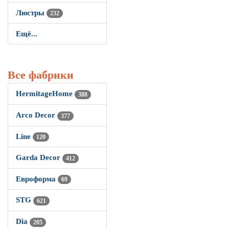
Люстры
232
Ещё...
Все фабрики
HermitageHome
388
Arco Decor
377
Line
120
Garda Decor
412
Евроформа
69
STG
621
Dia
205