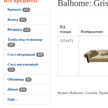
Все предметы
Balhome: Gris
Кровать
673
Комод
471
ИД
Витрина
574
товара
Изображение
Тумба под телевизор
5251975
295
Стол обеденный
679
Стол письменный
215
Обувница
62
Диван
654
Купить Balhome: Grisella. Прай
Ещё...