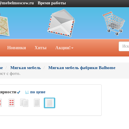
@mebelmoscow.ru
Время работы
Новинки
Хиты
Акции!
ве
Мягкая мебель
Мягкая мебель фабрики Balhome
ист с фото.
лярности
по цене