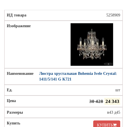
5258909
Люстра хрустальная Bohemia Ivele Crystal:
1411/5/141 G K721
шт
30 428
24 343
в43 д45
КУПИТЬ