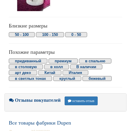
Близкие размеры
50 - 100
100 - 150
0 - 50
Похожие параметры
придиванный
премиум
в спальню
в столовую
в холл
В наличии
арт деко
Китай
Италия
в светлых тонах
круглый
бежевый
Отзывы покупателей
оставить отзыв
Все товары фабрики Dupen