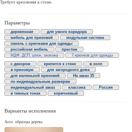
Требует крепления к стене.
Параметры
деревянная
для узкого коридора
мебель для прихожей
модульная система
панель с крючками для одежды
российская мебель
престиж
МДФ, ДСП, шпон, экокожа
7 крючков для одежды
с декором
крепится к стене
в холл
в прихожую
для загородного дома
для маленькой прихожей
На заказ 35
по индивидуальным размерам
индивидуальный заказ
классика
Россия
в темных тонах
коричневый
Варианты исполнения
Arco: образцы дерева