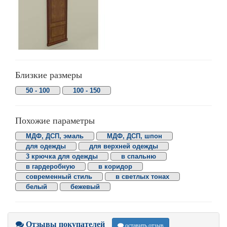
Близкие размеры
50 - 100
100 - 150
Похожие параметры
МДФ, ДСП, эмаль
МДФ, ДСП, шпон
для одежды
для верхней одежды
3 крючка для одежды
в спальню
в гардеробную
в коридор
современный стиль
в светлых тонах
белый
бежевый
Отзывы покупателей
оставить отзыв