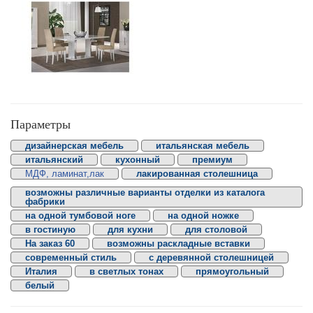
Параметры
дизайнерская мебель
итальянская мебель
итальянский
кухонный
премиум
МДФ, ламинат,лак
лакированная столешница
возможны различные варианты отделки из каталога
фабрики
на одной тумбовой ноге
на одной ножке
в гостиную
для кухни
для столовой
На заказ 60
возможны раскладные вставки
современный стиль
с деревянной столешницей
Италия
в светлых тонах
прямоугольный
белый