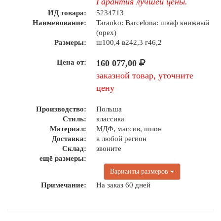
Гарантия лучшей цены.
ИД товара:
5234713
Наименование:
Taranko: Barcelona: шкаф книжный
(орех)
Размеры:
ш100,4 в242,3 г46,2
Цена от:
160 077,00
заказной товар, уточните
цену
Производство:
Польша
Стиль:
классика
Материал:
МДФ, массив, шпон
Доставка:
в любой регион
Склад:
звоните
ещё размеры:
Варианты размеров
Примечание:
На заказ 60 дней