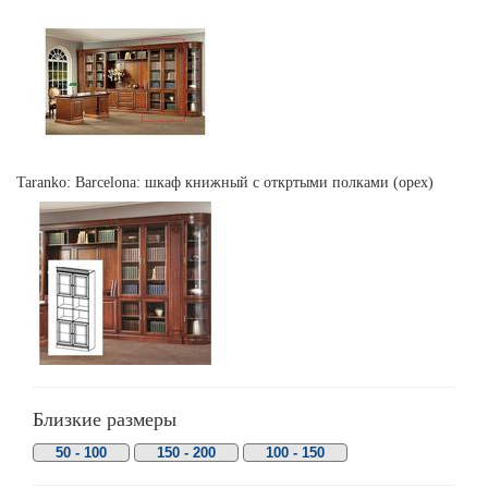
Taranko: Barcelona: шкаф книжный с откртыми полками (орех)
Близкие размеры
50 - 100
150 - 200
100 - 150