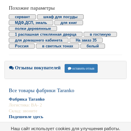
Похожие параметры
сервант
шкаф для посуды
МДФ,ДСП, эмаль
для книг
полки деревянные
1 распашная стеклянная дверца
в гостиную
для домашнего кабинета
На заказ 35
Россия
в светлых тонах
белый
Отзывы покупателей
оставить отзыв
Все товары фабрики Taranko
Фабрика Taranko
Логистика: BA- 2
Склад: звоните
Подешевле здесь
Наш сайт использует cookies для улучшения работы.