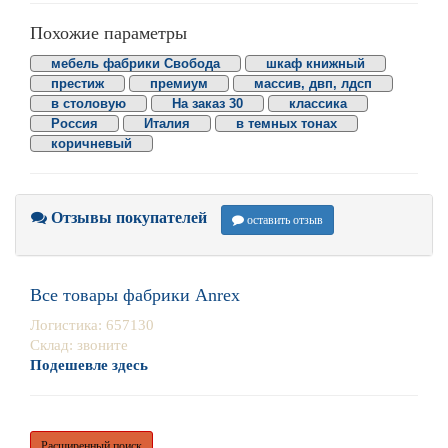
Похожие параметры
мебель фабрики Свобода
шкаф книжный
престиж
премиум
массив, двп, лдсп
в столовую
На заказ 30
классика
Россия
Италия
в темных тонах
коричневый
Отзывы покупателей
оставить отзыв
Все товары фабрики Anrex
Логистика: 657130
Склад: звоните
Подешевле здесь
Расширенный поиск