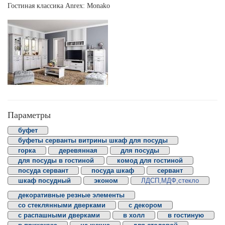
Гостиная классика Anrex: Monako
Параметры
буфет
буфеты серванты витрины шкаф для посуды
горка
деревянная
для посуды
для посуды в гостиной
комод для гостиной
посуда сервант
посуда шкаф
сервант
шкаф посудный
эконом
ЛДСП,МДФ,стекло
декоративные резные элементы
со стеклянными дверками
с декором
с распашными дверками
в холл
в гостиную