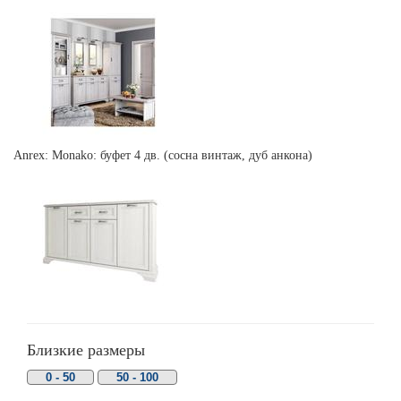
Anrex: Monako: буфет 4 дв. (сосна винтаж, дуб анкона)
Близкие размеры
0 - 50
50 - 100