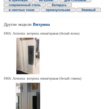
в прихожую
на кухню
для столовой
современный стиль
Беларусь
в светлых тонах
прямоугольная
бежевый
Другие модели
Витрина
SMA: Armonia: витрина левая/правая (белый ясень)
SMA: Armonia: витрина левая/правая (белый глянец)