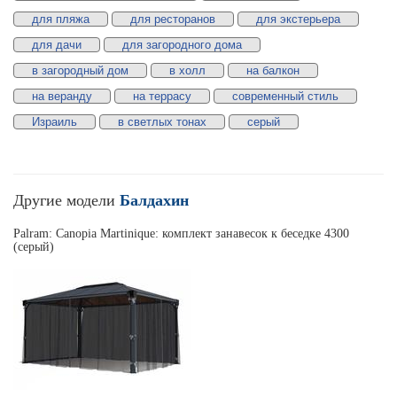
для пляжа
для ресторанов
для экстерьера
для дачи
для загородного дома
в загородный дом
в холл
на балкон
на веранду
на террасу
современный стиль
Израиль
в светлых тонах
серый
Другие модели
Балдахин
Palram: Canopia Martinique: комплект занавесок к беседке 4300
(серый)