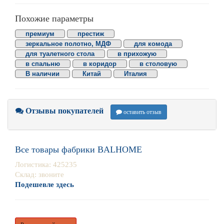
Похожие параметры
премиум
престиж
зеркальное полотно, МДФ
для комода
для туалетного стола
в прихожую
в спальню
в коридор
в столовую
В наличии
Китай
Италия
Отзывы покупателей
оставить отзыв
Все товары фабрики BALHOME
Логистика: 425235
Склад: звоните
Подешевле здесь