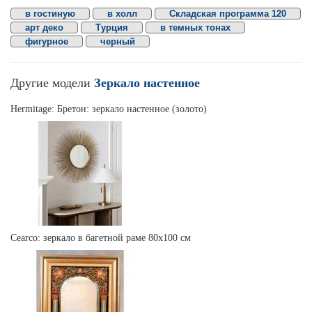
в гостиную
в холл
Складская программа 120
арт деко
Турция
в темных тонах
фигурное
черный
Другие модели
Зеркало настенное
Hermitage: Бретон: зеркало настенное (золото)
Cearco: зеркало в багетной раме 80х100 см