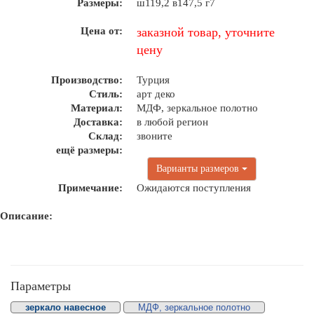
Размеры:
ш119,2 в147,5 г7
Цена от:
заказной товар, уточните
цену
Производство:
Турция
Стиль:
арт деко
Материал:
МДФ, зеркальное полотно
Доставка:
в любой регион
Склад:
звоните
ещё размеры:
Варианты размеров
Примечание:
Ожидаются поступления
Описание:
Параметры
зеркало навесное
МДФ, зеркальное полотно