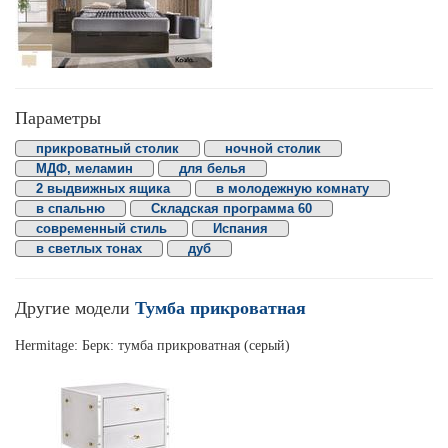
Параметры
прикроватный столик
ночной столик
МДФ, меламин
для белья
2 выдвижных ящика
в молодежную комнату
в спальню
Складская программа 60
современный стиль
Испания
в светлых тонах
дуб
Другие модели
Тумба прикроватная
Hermitage: Берк: тумба прикроватная (серый)