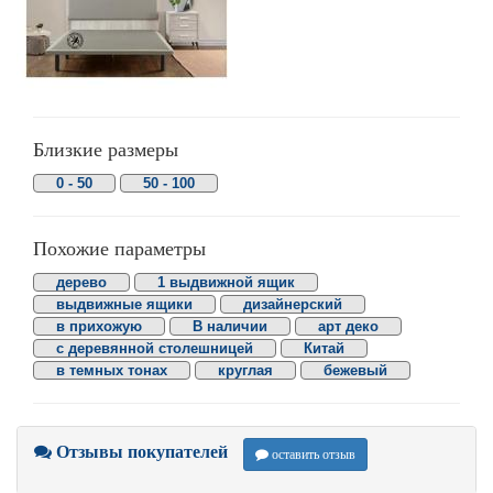
Близкие размеры
0 - 50
50 - 100
Похожие параметры
дерево
1 выдвижной ящик
выдвижные ящики
дизайнерский
в прихожую
В наличии
арт деко
с деревянной столешницей
Китай
в темных тонах
круглая
бежевый
Отзывы покупателей
оставить отзыв