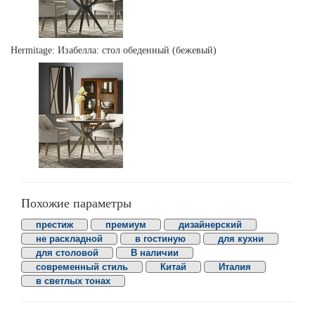
Hermitage: Изабелла: стол обеденный (бежевый)
Похожие параметры
престиж
премиум
дизайнерский
не раскладной
в гостиную
для кухни
для столовой
В наличии
современный стиль
Китай
Италия
в светлых тонах