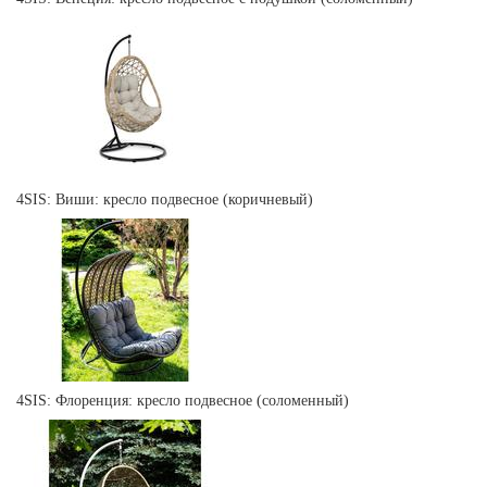
4SIS: Виши: кресло подвесное (коричневый)
4SIS: Флоренция: кресло подвесное (соломенный)