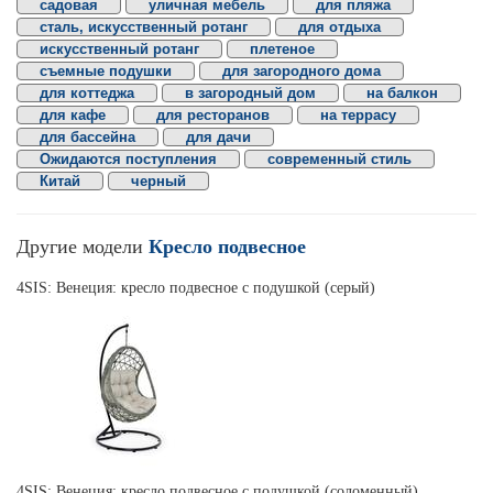
садовая
уличная мебель
для пляжа
сталь, искусственный ротанг
для отдыха
искусственный ротанг
плетеное
съемные подушки
для загородного дома
для коттеджа
в загородный дом
на балкон
для кафе
для ресторанов
на террасу
для бассейна
для дачи
Ожидаются поступления
современный стиль
Китай
черный
Другие модели
Кресло подвесное
4SIS: Венеция: кресло подвесное с подушкой (серый)
4SIS: Венеция: кресло подвесное с подушкой (соломенный)