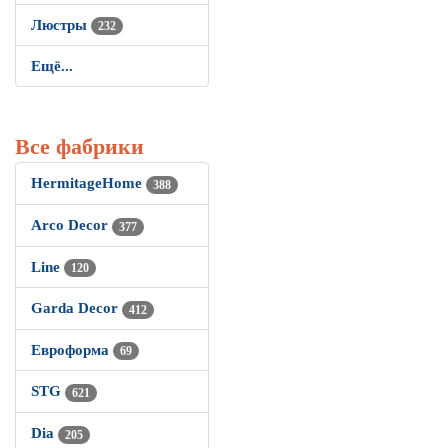
Люстры
232
Ещё...
Все фабрики
HermitageHome
388
Arco Decor
377
Line
120
Garda Decor
412
Евроформа
69
STG
621
Dia
205