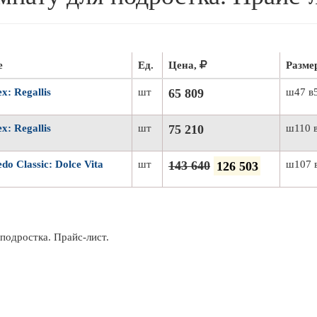
е
Ед.
Цена,
Разме
x: Regallis
шт
65 809
ш47 в
x: Regallis
шт
75 210
ш110 в
o Classic: Dolce Vita
шт
143 640
126 503
ш107 
 подростка. Прайс-лист.