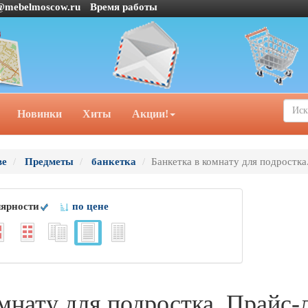
@mebelmoscow.ru
Время работы
Новинки
Хиты
Акции!
ве
Предметы
банкетка
Банкетка в комнату для подростка
лярности
по цене
мнату для подростка. Прайс-л