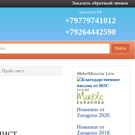
Заказать обратный звонок
Звонок по РФ
+79779741012
+79264442590
Найти
. Прайс-лист.
MebelMoscow Live
Новинки от
Zaragoza 2020.
Новинки от
ист.
Zaragoza 2018.