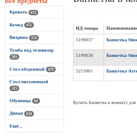
Все предметы
Кровать
673
Комод
471
ИД товара
Наименовани
Витрина
574
5199037
Банкетка Sime
Тумба под телевизор
5199038
Банкетка Sime
295
Стол обеденный
679
5253901
Банкетка Arred
Стол письменный
215
Обувница
62
Купить Банкетка в комнату для
Диван
654
Ещё...