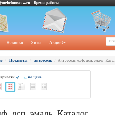
@mebelmoscow.ru
Время работы
Новинки
Хиты
Акции!
ве
Предметы
антресоль
Антресоль мдф, дсп, эмаль. Катал
лярности
по цене
, дсп, эмаль. Каталог.