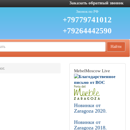
Заказать обратный звонок
Звонок по РФ
+79779741012
+79264442590
Найти
ог.
MebelMoscow Live
Новинки от
Zaragoza 2020.
Новинки от
Zaragoza 2018.