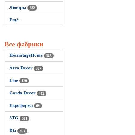
Люстры
232
Ещё...
Все фабрики
HermitageHome
388
Arco Decor
377
Line
120
Garda Decor
412
Евроформа
69
STG
621
Dia
205