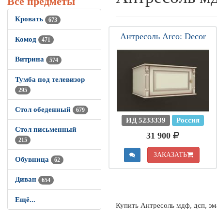
Все предметы
Кровать
673
Антресоль Arco: Decor
Комод
471
Витрина
574
Тумба под телевизор
295
Стол обеденный
679
ИД 5233339
Россия
Стол письменный
31 900
215
ЗАКАЗАТЬ
Обувница
62
Диван
654
Ещё...
Купить Антресоль мдф, дсп, эма