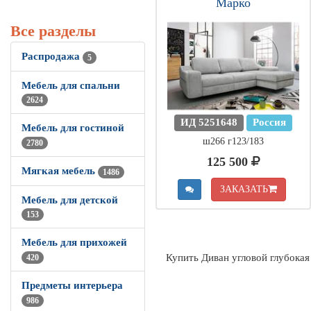
Марко
Все разделы
Распродажа
5
Мебель для спальни
2624
ИД 5251648
Россия
Мебель для гостиной
ш266 г123/183
2780
125 500
Мягкая мебель
1486
ЗАКАЗАТЬ
Мебель для детской
153
Мебель для прихожей
Купить Диван угловой глубокая
420
Предметы интерьера
986