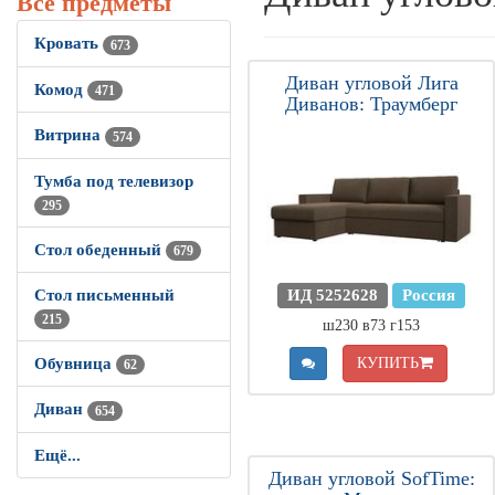
Все предметы
Кровать
673
Диван угловой Лига
Комод
471
Диванов: Траумберг
Витрина
574
Тумба под телевизор
295
Стол обеденный
679
ИД 5252628
Россия
Стол письменный
215
ш230 в73 г153
КУПИТЬ
Обувница
62
Диван
654
Ещё...
Диван угловой SofTime: