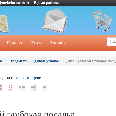
@mebelmoscow.ru
Время работы
Новинки
Хиты
Акции!
ве
Предметы
диван угловой
Диван угловой глубокая поса
лярности
по цене
й глубокая посадка