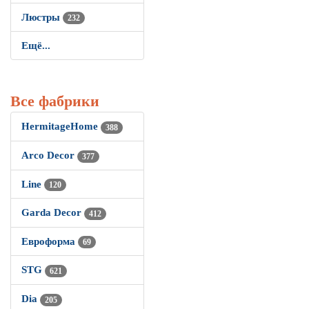
Люстры
232
Ещё...
Все фабрики
HermitageHome
388
Arco Decor
377
Line
120
Garda Decor
412
Евроформа
69
STG
621
Dia
205