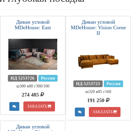
Диван угловой
Диван угловой
MDeHouse: East
MDeHouse: Vision Corne
II
ИД 5253726
Россия
ИД 5253723
Россия
ш300 в80 г300/100
ш320 в85 г160
274 485
191 250
ЗАКАЗАТЬ
ЗАКАЗАТЬ
Диван угловой