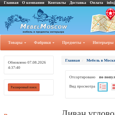
Главная
О компании
Контакты
Доставка
Оплата
info
Товары
Фабрики
Предметы
Интерьеры
Главная
Мебель в Моск
Обновлено 07.08.2026
4:37:40
Отсортировано
по попу
Вид просмотра
Расширенный поиск
Диван углово