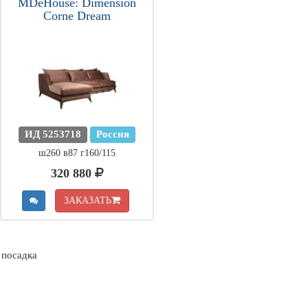
MDeHouse: Dimension
Corne Dream
ИД 5253718
Россия
ш260 в87 г160/115
320 880
ЗАКАЗАТЬ
 посадка