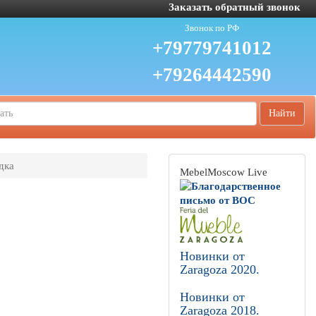
Заказать обратный звонок
Звонок по РФ
+79779741012
+79264442590
Найти
дка
MebelMoscow Live
Новинки от
Zaragoza 2020.
Новинки от
Zaragoza 2018.